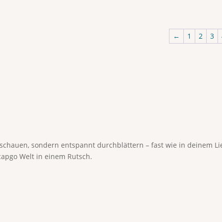
←
1
2
3
anschauen, sondern entspannt durchblättern – fast wie in deinem 
capgo Welt in einem Rutsch.