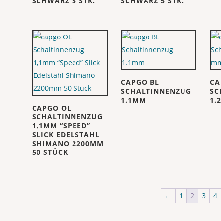
SCHWARZ 5 STK.
SCHWARZ 5 STK.
CAPGO BL
CA
SCHALTINNENZUG
SC
1.1MM
1.
CAPGO OL
SCHALTINNENZUG
1,1MM “SPEED”
SLICK EDELSTAHL
SHIMANO 2200MM
50 STÜCK
←
1
2
3
4