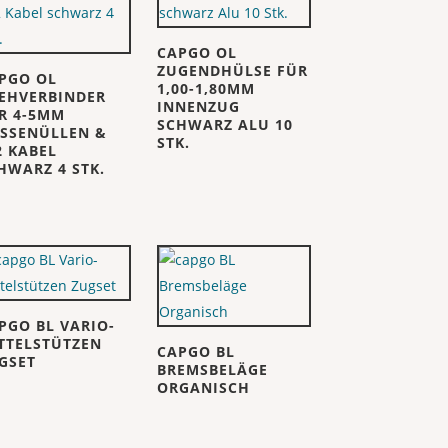
CAPGO OL
ZUGENDHÜLSE FÜR
PGO OL
1,00-1,80MM
EHVERBINDER
INNENZUG
R 4-5MM
SCHWARZ ALU 10
SSENÜLLEN &
STK.
2 KABEL
HWARZ 4 STK.
PGO BL VARIO-
TTELSTÜTZEN
CAPGO BL
GSET
BREMSBELÄGE
ORGANISCH