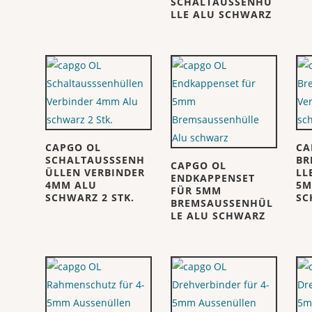
SCHALTAUSSENHÜ
LLE ALU SCHWARZ
CAPGO OL
CA
SCHALTAUSSSENH
BR
CAPGO OL
ÜLLEN VERBINDER
LL
ENDKAPPENSET
4MM ALU
5M
FÜR 5MM
SCHWARZ 2 STK.
SC
BREMSAUSSENHÜL
LE ALU SCHWARZ