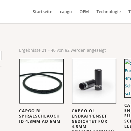
Startseite
capgo
OEM
Technologie
T
Ergebnisse 21 – 40 von 82 werden angezeigt
CA
EN
CAPGO BL
CAPGO OL
FÜ
SPIRALSCHLAUCH
ENDKAPPENSET
SC
ID 4.8MM AD 6MM
GEDICHTET FÜR
LL
4,5MM