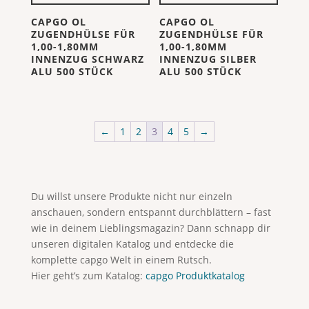
CAPGO OL
CAPGO OL
ZUGENDHÜLSE FÜR
ZUGENDHÜLSE FÜR
1,00-1,80MM
1,00-1,80MM
INNENZUG SCHWARZ
INNENZUG SILBER
ALU 500 STÜCK
ALU 500 STÜCK
←
1
2
3
4
5
→
Du willst unsere Produkte nicht nur einzeln
anschauen, sondern entspannt durchblättern – fast
wie in deinem Lieblingsmagazin? Dann schnapp dir
unseren digitalen Katalog und entdecke die
komplette capgo Welt in einem Rutsch.
Hier geht’s zum Katalog:
capgo Produktkatalog