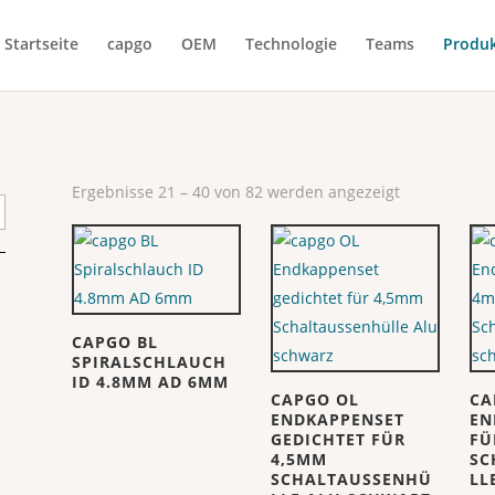
Startseite
capgo
OEM
Technologie
Teams
Produ
Ergebnisse 21 – 40 von 82 werden angezeigt
CAPGO BL
SPIRALSCHLAUCH
ID 4.8MM AD 6MM
CAPGO OL
CA
ENDKAPPENSET
EN
GEDICHTET FÜR
FÜ
4,5MM
SC
SCHALTAUSSENHÜ
LL