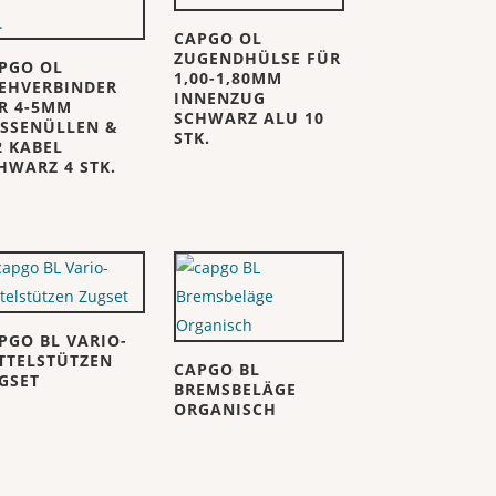
CAPGO OL
ZUGENDHÜLSE FÜR
PGO OL
1,00-1,80MM
EHVERBINDER
INNENZUG
R 4-5MM
SCHWARZ ALU 10
SSENÜLLEN &
STK.
2 KABEL
HWARZ 4 STK.
PGO BL VARIO-
TTELSTÜTZEN
CAPGO BL
GSET
BREMSBELÄGE
ORGANISCH