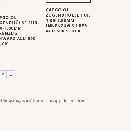
CAPGO OL
ZUGENDHÜLSE FÜR
PGO OL
1,00-1,80MM
GENDHÜLSE FÜR
INNENZUG SILBER
00-1,80MM
ALU 500 STÜCK
NENZUG
HWARZ ALU 500
ÜCK
5
→
Lieblingsmagazin? Dann schnapp dir unseren