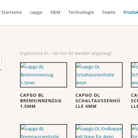
Startseite
capgo
OEM
Technologie
Teams
Produ
Ergebnisse 41 – 60 von 82 werden angezeigt
CAPGO BL
CAPGO OL
CA
BREMSINNENZUG
SCHALTAUSSENHÜ
SC
1.5MM
LLE 4MM
LL