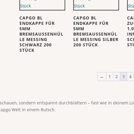
CAPGO BL
CAPGO BL
CA
ENDKAPPE FÜR
ENDKAPPE FÜR
ZU
5MM
5MM
1,
BREMSAUSSENHÜL
BREMSAUSSENHÜL
IN
LE MESSING
LE MESSING SILBER
SC
SCHWARZ 200
200 STÜCK
ST
STÜCK
←
1
2
3
4
anschauen, sondern entspannt durchblättern – fast wie in deinem 
capgo Welt in einem Rutsch.