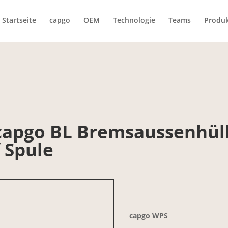
Startseite
capgo
OEM
Technologie
Teams
Produ
 capgo BL Bremsaussenhü
 Spule
capgo WPS