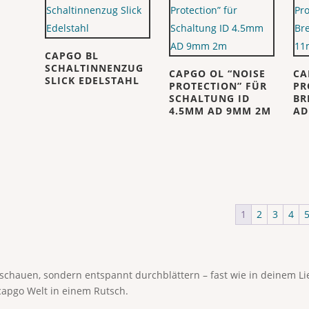
CAPGO BL
SCHALTINNENZUG
CAPGO OL “NOISE
CA
SLICK EDELSTAHL
PROTECTION” FÜR
PR
SCHALTUNG ID
BR
4.5MM AD 9MM 2M
AD
1
2
3
4
anschauen, sondern entspannt durchblättern – fast wie in deinem 
capgo Welt in einem Rutsch.