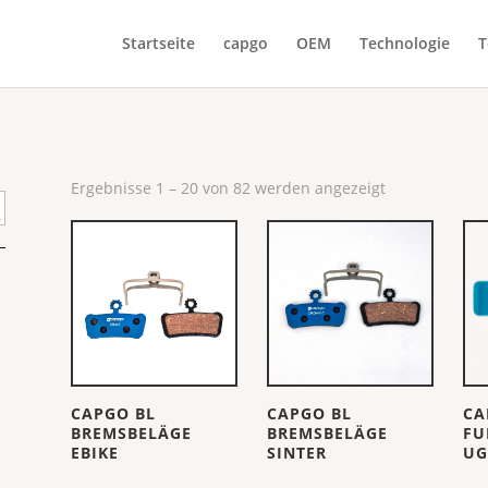
Startseite
capgo
OEM
Technologie
T
Ergebnisse 1 – 20 von 82 werden angezeigt
CAPGO BL
CAPGO BL
CA
BREMSBELÄGE
BREMSBELÄGE
FU
EBIKE
SINTER
UG